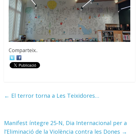
Comparteix..
←
El terror torna a Les Teixidores…
Manifest íntegre 25-N, Dia Internacional per a
l’Eliminació de la Violència contra les Dones
→