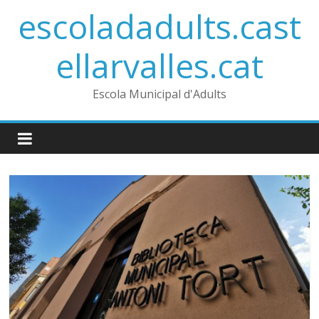
Skip
escoladadults.cast
to
content
ellarvalles.cat
Escola Municipal d'Adults