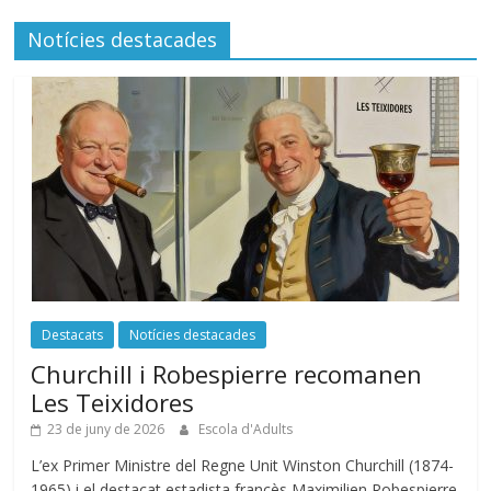
Notícies destacades
Destacats
Notícies destacades
Churchill i Robespierre recomanen
Les Teixidores
23 de juny de 2026
Escola d'Adults
L’ex Primer Ministre del Regne Unit Winston Churchill (1874-
1965) i el destacat estadista francès Maximilien Robespierre