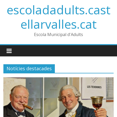
Skip
escoladadults.cast
to
content
ellarvalles.cat
Escola Municipal d'Adults
Notícies destacades