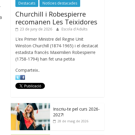
Destacats
Notícies destacades
.
Churchill i Robespierre
a
recomanen Les Teixidores
23 de juny de 2026
Escola d'Adults
L’ex Primer Ministre del Regne Unit
Winston Churchill (1874-1965) i el destacat
estadista francès Maximilien Robespierre
(1758-1794) han fet una petita
Comparteix..
Inscriu-te pel curs 2026-
2027!
28 de maig de 2026