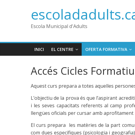
Skip
escoladadults.ca
to
content
Escola Municipal d'Adults
INICI
EL CENTRE
OFERTA FORMATIVA
Accés Cicles Formati
Aquest curs prepara a totes aquelles persones 
L’objectiu de la prova és que l’aspirant acredit
i les seves capacitats referents al camp profe
llengües oficials per cursar amb aprofitamen
El curs prepara les matèries de la part comun
com dues específiques (psicologia i geografia