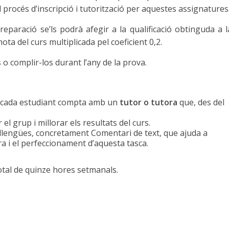
el procés d’inscripció i tutorització per aquestes assignatures
eparació se’ls podrà afegir a la qualificació obtinguda a l
nota del curs multiplicada pel coeficient 0,2.
s
o complir-los durant l’any de la prova.
e cada estudiant compta amb un
tutor o tutora
que, des del
l grup i millorar els resultats del curs.
 llengües, concretament Comentari de text, que ajuda a
ura i el perfeccionament d’aquesta tasca.
total de quinze hores setmanals.