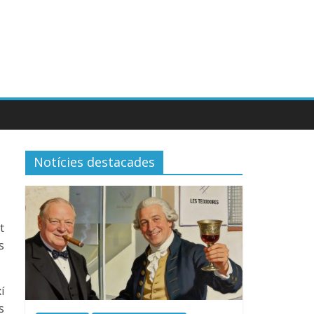
Notícies destacades
t
s
í
s